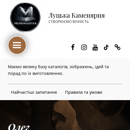
Луцька Каменярня
СТВОРЮЄМО ВІЧНІСТЬ
Facebook
Instagram
Youtube
TikTok
Thre
Маємо велику базу каталогів, зображень, ідей та
порад по їх виготовленню.
Найчастіші запитання
Правила та умови
Олег