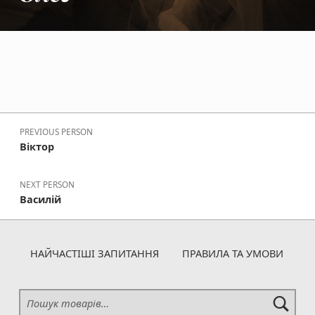
Skip back to main navigation
Навігація записів
PREVIOUS PERSON
Віктор
NEXT PERSON
Василій
НАЙЧАСТІШІ ЗАПИТАННЯ
ПРАВИЛА ТА УМОВИ
Шукати: