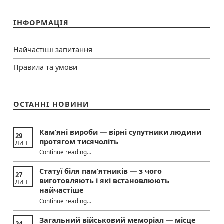
ІНФОРМАЦІЯ
Найчастіші запитання
Правила та умови
ОСТАННІ НОВИНИ
Кам’яні вироби — вірні супутники людини
29
протягом тисячоліть
ЛИП
“Кам’яні вироби — вірні супутники людини протягом тисячоліть”
Continue reading
…
Статуї біля пам’ятників — з чого
27
виготовляють і які встановлюють
ЛИП
найчастіше
Continue reading
“Статуї біля пам’ятників — з чого виготовляють і які встановлюють найчастіше”
…
Загальний військовий меморіал — місце