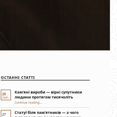
ОСТАННІ СТАТТІ
Кам’яні вироби — вірні супутники
29
людини протягом тисячоліть
ЛИП
“Кам’яні вироби — вірні супутники людини протягом тисячоліть”
Continue reading
…
Статуї біля пам’ятників — з чого
27