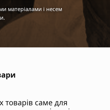
ми матеріалами і несем
и.
вари
х товарів саме для