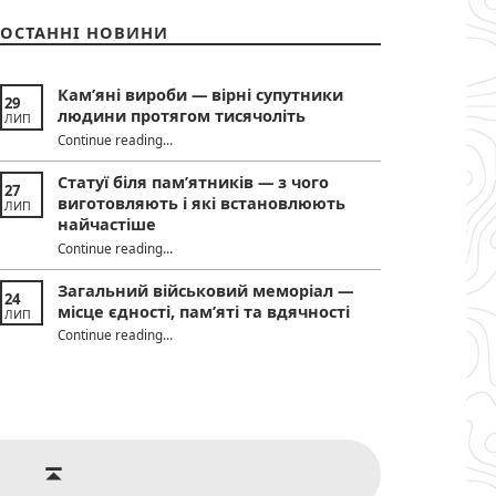
ОСТАННІ НОВИНИ
Кам’яні вироби — вірні супутники
29
людини протягом тисячоліть
ЛИП
“Кам’яні вироби — вірні супутники людини протягом тисячоліть”
Continue reading
…
Статуї біля пам’ятників — з чого
27
виготовляють і які встановлюють
ЛИП
найчастіше
Continue reading
“Статуї біля пам’ятників — з чого виготовляють і які встановлюють найчастіше”
…
Загальний військовий меморіал —
24
місце єдності, пам’яті та вдячності
ЛИП
“Загальний військовий меморіал — місце єдності, пам’яті та вдячності”
Continue reading
…
s
Back to top ↑