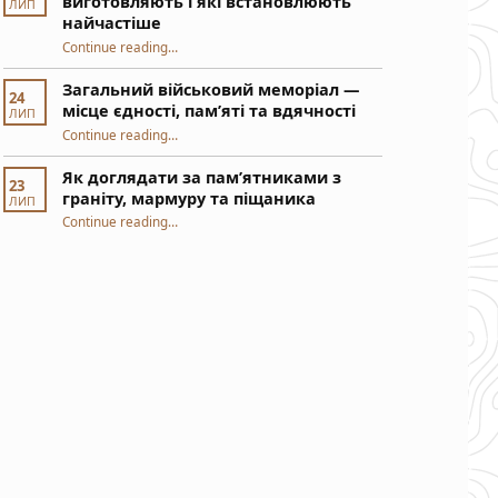
виготовляють і які встановлюють
ЛИП
найчастіше
Continue reading
“Статуї біля пам’ятників — з чого виготовляють і які встановлюють найчастіше”
…
Загальний військовий меморіал —
24
місце єдності, пам’яті та вдячності
ЛИП
“Загальний військовий меморіал — місце єдності, пам’яті та вдячності”
Continue reading
…
Як доглядати за пам’ятниками з
23
граніту, мармуру та піщаника
ЛИП
“Як доглядати за пам’ятниками з граніту, мармуру та піщаника”
Continue reading
…