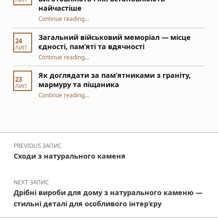
ЛИП
найчастіше
Continue reading
“Статуї біля пам’ятників — з чого виготовляють і які встановлюють найчастіше”
…
Загальний військовий меморіал — місце
24
єдності, пам’яті та вдячності
ЛИП
“Загальний військовий меморіал — місце єдності, пам’яті та вдячності”
Continue reading
…
Як доглядати за пам’ятниками з граніту,
23
мармуру та піщаника
ЛИП
“Як доглядати за пам’ятниками з граніту, мармуру та піщаника”
Continue reading
…
Навігація записів
PREVIOUS ЗАПИС
Сходи з натурального каменя
NEXT ЗАПИС
Дрібні вироби для дому з натурального каменю —
стильні деталі для особливого інтер’єру