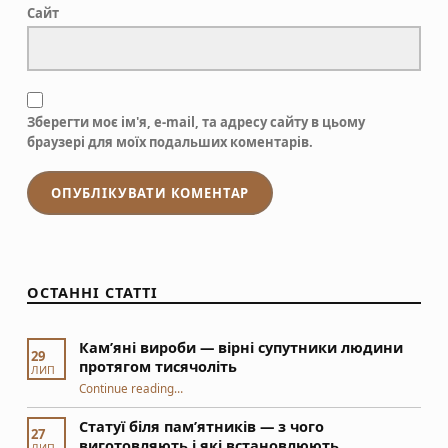
Сайт
Зберегти моє ім'я, e-mail, та адресу сайту в цьому
браузері для моїх подальших коментарів.
ОСТАННІ СТАТТІ
Кам’яні вироби — вірні супутники людини
29
протягом тисячоліть
ЛИП
“Кам’яні вироби — вірні супутники людини протягом тисячоліть”
Continue reading
…
Статуї біля пам’ятників — з чого
27
виготовляють і які встановлюють