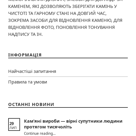
КАМЕНЕМ, ЯКІ ДОЗВОЛЯЮТЬ ЗБЕРІГАТИ КАМІНЬ У
ЧИСТОТІ ТА ГАРНОМУ СТАНІ НА ДОВГИЙ ЧАС,
ЗОКРЕМА ЗАСОБИ ДЛЯ ВІДНОВЛЕННЯ КАМЕНЮ, ДЛЯ
ВІДНОВЛЕННЯ ФОТО, ПОНОВЛЕННЯ ТОНУВАННЯ
НАДПИСУ ТА ІН.
ІНФОРМАЦІЯ
Найчастіші запитання
Правила та умови
ОСТАННІ НОВИНИ
Кам’яні вироби — вірні супутники людини
29
протягом тисячоліть
ЛИП
“Кам’яні вироби — вірні супутники людини протягом тисячоліть”
Continue reading
…