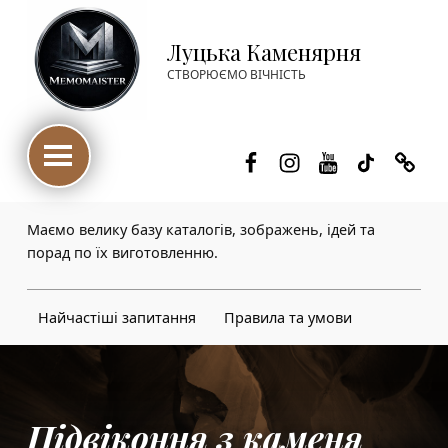
Луцька Каменярня
СТВОРЮЄМО ВІЧНІСТЬ
Facebook
Instagram
Youtube
TikTok
Thre
Маємо велику базу каталогів, зображень, ідей та
порад по їх виготовленню.
Найчастіші запитання
Правила та умови
Підвіконня з каменя