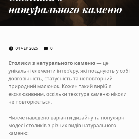
натурального каменю
COMMENTS:
POSTED ON:
04
ЧЕР
2026
0
Столики з натурального каменю
— це
унікальні елементи інтер’єру, які поєднують у собі
довговічність, статусність та неповторний
природний малюнок. Кожен такий виріб є
ексклюзивним, оскільки текстура каменю ніколи
не повторюється.
Нижче наведено варіанти дизайну та популярні
моделі столиків з різних видів натурального
каменю: