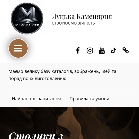
Луцька Каменярня
СТВОРЮЄМО ВІЧНІСТЬ
Facebook
Instagram
Youtube
TikTok
Thre
Маємо велику базу каталогів, зображень, ідей та
порад по їх виготовленню.
Найчастіші запитання
Правила та умови
Столики з