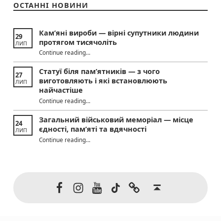
ОСТАННІ НОВИНИ
Кам’яні вироби — вірні супутники людини
29
протягом тисячоліть
ЛИП
“Кам’яні вироби — вірні супутники людини протягом тисячоліть”
Continue reading
…
Статуї біля пам’ятників — з чого
27
виготовляють і які встановлюють
ЛИП
найчастіше
Continue reading
“Статуї біля пам’ятників — з чого виготовляють і які встановлюють найчастіше”
…
Загальний військовий меморіал — місце
24
єдності, пам’яті та вдячності
ЛИП
“Загальний військовий меморіал — місце єдності, пам’яті та вдячності”
Continue reading
…
Facebook
Instagram
Youtube
TikTok
Threads
Back to top ↑