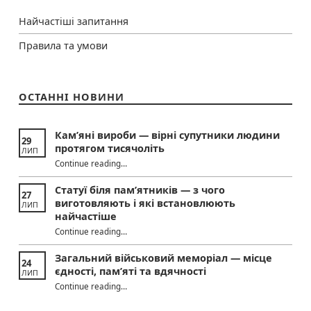
Найчастіші запитання
Правила та умови
ОСТАННІ НОВИНИ
Кам’яні вироби — вірні супутники людини
29
протягом тисячоліть
ЛИП
“Кам’яні вироби — вірні супутники людини протягом тисячоліть”
Continue reading
…
Статуї біля пам’ятників — з чого
27
виготовляють і які встановлюють
ЛИП
найчастіше
Continue reading
“Статуї біля пам’ятників — з чого виготовляють і які встановлюють найчастіше”
…
Загальний військовий меморіал — місце
24
єдності, пам’яті та вдячності
ЛИП
“Загальний військовий меморіал — місце єдності, пам’яті та вдячності”
Continue reading
…