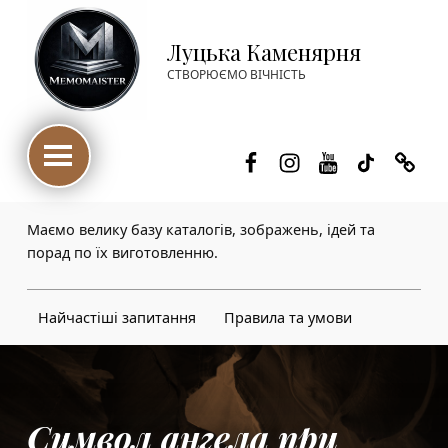
Луцька Каменярня
СТВОРЮЄМО ВІЧНІСТЬ
Facebook
Instagram
Youtube
TikTok
Thre
Маємо велику базу каталогів, зображень, ідей та
порад по їх виготовленню.
Найчастіші запитання
Правила та умови
Символ ангела при