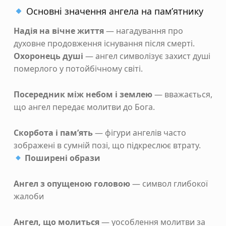
Основні значення ангела на пам’ятнику
Надія на вічне життя
— нагадування про
духовне продовження існування після смерті.
Охоронець душі
— ангел символізує захист душі
померлого у потойбічному світі.
Посередник між небом і землею
— вважається,
що ангел передає молитви до Бога.
Скорбота і пам’ять
— фігури ангелів часто
зображені в сумній позі, що підкреслює втрату.
Поширені образи
Ангел з опущеною головою
— символ глибокої
жалоби
Ангел, що молиться
— уособлення молитви за