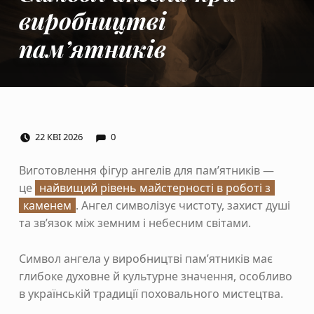
виробництві
пам’ятників
COMMENTS:
POSTED ON:
22
КВІ
2026
0
Виготовлення фігур ангелів для пам’ятників —
це
найвищий рівень майстерності в роботі з
каменем
. Ангел символізує чистоту, захист душі
та зв’язок між земним і небесним світами.
Символ ангела у виробництві пам’ятників має
глибоке духовне й культурне значення, особливо
в українській традиції поховального мистецтва.