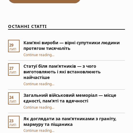
ОСТАННІ СТАТТІ
Кам’яні вироби — вірні супутники людини
29
протягом тисячоліть
ЛИП
“Кам’яні вироби — вірні супутники людини протягом тисячоліть”
Continue reading
…
Статуї біля пам’ятників — з чого
27
виготовляють і які встановлюють
ЛИП
найчастіше
Continue reading
“Статуї біля пам’ятників — з чого виготовляють і які встановлюють найчастіше”
…
Загальний військовий меморіал — місце
24
єдності, пам’яті та вдячності
ЛИП
“Загальний військовий меморіал — місце єдності, пам’яті та вдячності”
Continue reading
…
Як доглядати за пам’ятниками з граніту,
23
мармуру та піщаника
ЛИП
“Як доглядати за пам’ятниками з граніту, мармуру та піщаника”
Continue reading
…